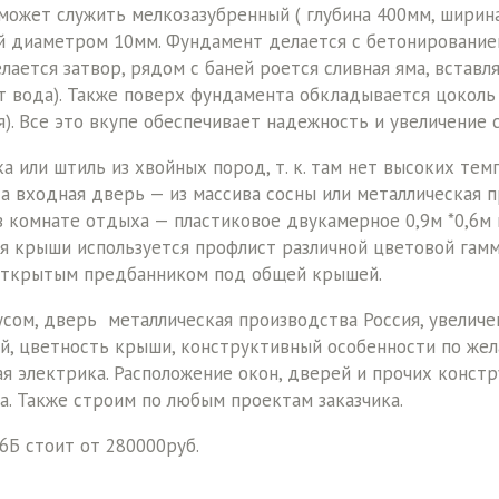
может служить мелкозазубренный ( глубина 400мм, ширина
 диаметром 10мм. Фундамент делается с бетонированием 
лается затвор, рядом с баней роется сливная яма, вставл
т вода). Также поверх фундамента обкладывается цоколь
. Все это вкупе обеспечивает надежность и увеличение с
а или штиль из хвойных пород, т. к. там нет высоких те
 а входная дверь — из массива сосны или металлическая п
в комнате отдыха — пластиковое двукамерное 0,9м *0,6м и
ля крыши используется профлист различной цветовой гамм
 открытым предбанником под общей крышей.
усом, дверь металлическая производства Россия, увеличе
й, цветность крыши, конструктивный особенности по жела
я электрика. Расположение окон, дверей и прочих констр
а. Также строим по любым проектам заказчика.
6Б стоит от 280000руб.