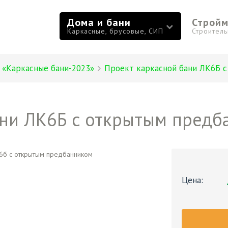
Дома и бани
Строй
Каркасные, брусовые, СИП
Строител
 «Каркасные бани-2023»
Проект каркасной бани ЛК6Б 
ани ЛК6Б с открытым предб
Цена: