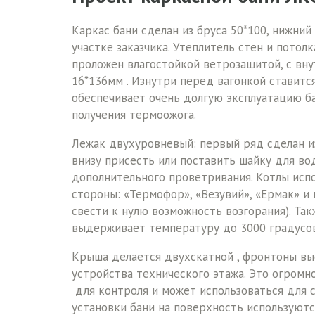
Каркас бани сделан из бруса 50*100, нижний
участке заказчика. Утеплитель стен и потол
проложен влагостойкой ветрозащитой, с вну
16*136мм . Изнутри перед вагонкой ставитс
обеспечивает очень долгую эксплуатацию ба
получения термоожога.
Лежак двухуровневый: первый ряд сделан из
внизу присесть или поставить шайку для вод
дополнительного проветривания. Котлы исп
стороны: «Термофор», «Везувий», «Ермак» и 
свести к нулю возможность возгорания). Т
выдерживает температуру до 3000 градусов
Крыша делается двухскатной , фронтоны выс
устройства технического этажа. Это огромн
для контроля и может использоваться для ск
установки бани на поверхность используютс