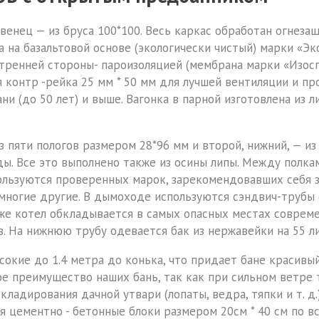
 венец — из бруса 100*100. Весь каркас обработан огнеза
ка на базальтовой основе (экологически чистый) марки «Э
тренней стороны- пароизоляцией (мембрана марки «Изосп
я контр -рейка 25 мм * 50 мм для лучшей вентиляции и п
ни (до 50 лет) и выше. Вагонка в парной изготовлена из 
 пяти пологов размером 28*96 мм и второй, нижний, — из
ы. Все это выполнено также из осины липы. Между полкам
ользуются проверенных марок, зарекомендовавших себя з
многие другие. В дымоходе используются сэндвич-трубы (т
акже котел обкладывается в самых опасных местах совре
. На нижнюю трубу одевается бак из нержавейки на 55 л
окие до 1.4 метра до конька, что придает бане красивы
ое преимущество наших бань, так как при сильном ветре 
ладирования дачной утвари (лопаты, ведра, тяпки и т. д
я цементно - бетонные блоки размером 20см * 40 см по вс