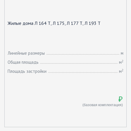
Жилые дома Л 164 Т, Л 175, Л 177 Т, Л 193 Т
Линейные размеры
м
2
Общая площадь
м
2
Площадь застройки
м
₽
(базовая комплектация)