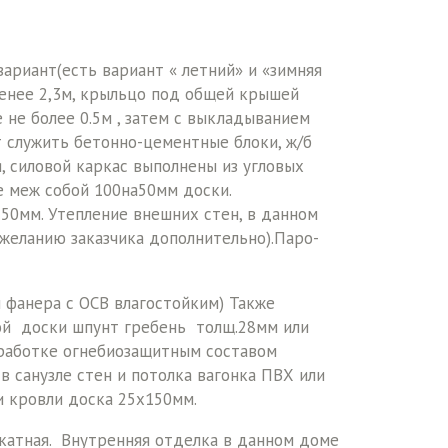
вариант(есть вариант « летний» и «зимняя
 менее 2,3м, крыльцо под общей крышей
 не более 0.5м , затем с выкладыванием
т служить бетонно-цементные блоки, ж/б
 силовой каркас выполнены из угловых
е меж собой 100на50мм доски.
50мм. Утепление внешних стен, в данном
желанию заказчика дополнительно).Паро-
 фанера с ОСВ влагостойким) Также
вой доски шпунт гребень толщ.28мм или
бработке огнебиозащитным составом
 в санузле стен и потолка вагонка ПВХ или
и кровли доска 25х150мм.
катная. Внутренняя отделка в данном доме