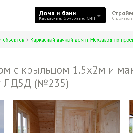
Дома и бани
Строй
Каркасные, брусовые, СИП
Строител
и объектов
Каркасный дачный дом п. Мехзавод по про
м с крыльцом 1.5х2м и ман
у ЛД5Д (№235)