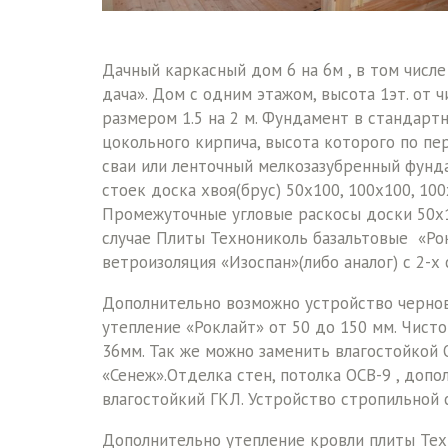
Дачный каркасный дом 6 на 6м , в том числе
дача». Дом с одним этажом, высота 1эт. от 
размером 1.5 на 2 м. Фундамент в стандарт
цокольного кирпича, высота которого по пе
сваи или ленточный мелкозазубренный фунд
стоек доска хвоя(брус) 50х100, 100х100, 1
Промежуточные угловые раскосы доски 50х10
случае Плиты Технониколь базальтовые «Рок
ветроизоляция «Изоспан»(либо аналог) с 2-х
Дополнительно возможно устройство черново
утепление «Роклайт» от 50 до 150 мм. Чист
36мм. Так же можно заменить влагостойкой
«Сенеж».Отделка стен, потолка ОСВ-9 , допо
влагостойкий ГКЛ. Устройство стропильной
Дополнительно утепление кровли плиты Тех