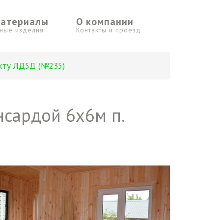
материалы
О компании
ьные изделия
Контакты и проезд
екту ЛД5Д (№235)
сардой 6х6м п.