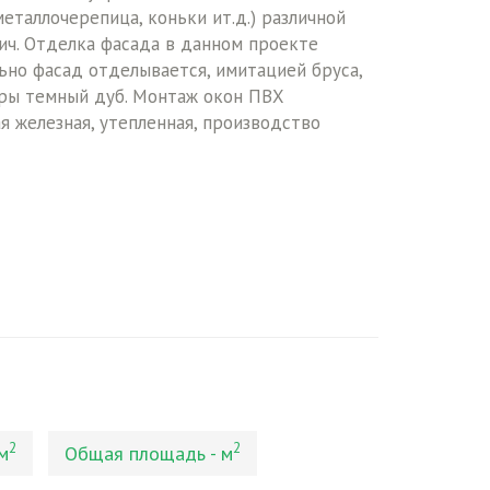
еталлочерепица, коньки ит.д.) различной
пич. Отделка фасада в данном проекте
ьно фасад отделывается, имитацией бруса,
оры темный дуб. Монтаж окон ПВХ
я железная, утепленная, производство
2
2
м
Общая площадь - м