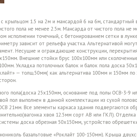
 с крыльцом 1.5 на 2м и мансардой 6 на 6м, стандартный 
чистого пола не менее 2.5м. Мансарда от чистого пола не
ном исполнении точечный, с бетонированием сетки в лунке
риметру зависит от рельефа участка. Альтернативой могу
амент. Несущие и ограждающие конструкции, перекрытия,
00х150мм. Внешние стойки брус 100х100мм или сколоченны
0мм. Укладка потолочных балок и балок пола доска 50х1
лайт» — толщ.50мм( как альтернатива 100мм и 150мм по 
 сторон.
го пола(доска 25х150мм, основание под полы ОСВ-3-9 ил
овой пол выполнен в данной комплектации из сухой поло
 ОСВ 21мм. Все элементы каркаса здания подвергаются о
лнительно(вагонка хвоя 12.5мм сорт АВ или ГКЛ). Отделка
 системы доска обрезная 50х150мм, устройство обрешетк
нониколь базальтовые «Роклайт 100-150мм). Крыша двухс