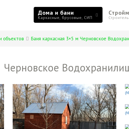
Дома и бани
Строй
Каркасные, брусовые, СИП
Строител
и объектов
Баня каркасная 3×5 м Черновское Водохра
 м Черновское Водохранили