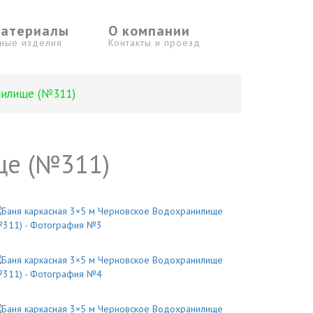
материалы
О компании
ьные изделия
Контакты и проезд
нилище (№311)
ще (№311)